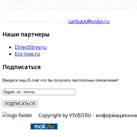
фотографии, представленные на сайте – это проекты
вдохновят вас и помогут определиться с дизайном ин
E-mail для обратной связи:
callback@vivbo.ru
Наши партнеры
DirectStroy.ru
Eco-love.ru
Подписаться
Введите ваш E-mail что бы получать бесплатные обновления!
Copyright by VIVBO.RU - информационн