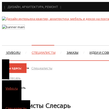
ДИЗАЙН, АРХИТЕКТУРА, РЕМОНТ
VIVBO.RU
СПЕЦИАЛИСТЫ
ЗАКАЗЫ
ИДЕИ И СОВ
Вы здесь:
Специалисты
Слесарь
Ставрополь
Vivbo.ru
Специалисты Слесарь
Специалисты