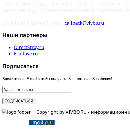
фотографии, представленные на сайте – это проекты
вдохновят вас и помогут определиться с дизайном ин
E-mail для обратной связи:
callback@vivbo.ru
Наши партнеры
DirectStroy.ru
Eco-love.ru
Подписаться
Введите ваш E-mail что бы получать бесплатные обновления!
Copyright by VIVBO.RU - информационн