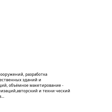
 сооружений, разработка
щественных зданий и
ций, объёмное макетирование -
низаций,авторский и техни
ческий
..