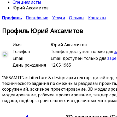
Специалисты
Юрий Аксамитов
Профиль
Портфолио
Услуги
Отзывы
Контакты
Профиль Юрий Аксамитов
Имя
Юрий Аксамитов
Телефон
Телефон доступен только для
з
Email
Email доступен только для
зар
День рождения
12.05.1965
“AKSAMIT“architecture & design архитектор, дизайнер
технического задания по смежным разделам проекта
сооружений, эскизное проектирование, 3D моделиров
моделирование, рабочее проектирование, тендер ср
надзор, подбор строительных и отделочных материало
3D-визуализация (Ст