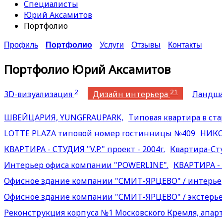
Специалисты
Юрий Аксамитов
Портфолио
Профиль
Портфолио
Услуги
Отзывы
Контакты
Портфолио Юрий Аксамитов
2
21
3D-визуализация
Дизайн интерьера
Ландш
ШВЕЙЦАРИЯ, YUNGFRAUPARK,
Типовая квартира в ста
LOTTE PLAZA типовой номер гостинницы №409
НИКО
КВАРТИРА - СТУДИЯ "V.P." проект - 2004г.
Квартира-Сту
Интерьер офиса компании "POWERLINE".
КВАРТИРА -
Офисное здание компании "СМИТ-ЯРЦЕВО" / интерье
Офисное здание компании "СМИТ-ЯРЦЕВО" / экстерь
Реконструкция корпуса №1 Московского Кремля, апар