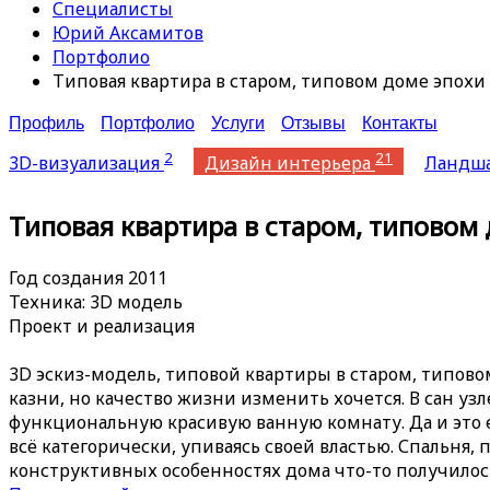
Специалисты
Юрий Аксамитов
Портфолио
Типовая квартира в старом, типовом доме эпохи "
Профиль
Портфолио
Услуги
Отзывы
Контакты
2
21
3D-визуализация
Дизайн интерьера
Ландш
Типовая квартира в старом, типовом 
Год создания 2011
Техника: 3D модель
Проект и реализация
3D эскиз-модель, типовой квартиры в старом, типово
казни, но качество жизни изменить хочется. В сан узл
функциональную красивую ванную комнату. Да и это 
всё категорически, упиваясь своей властью. Спальня,
конструктивных особенностях дома что-то получилось, 