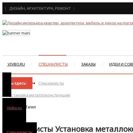
ДИЗАЙН, АРХИТЕКТУРА, РЕМОНТ
VIVBO.RU
СПЕЦИАЛИСТЫ
ЗАКАЗЫ
ИДЕИ И СОВ
Вы здесь:
Специалисты
Установка металлоконструкции
Нижний Тагил
Vivbo.ru
Специалисты Установка металлок
Специалисты