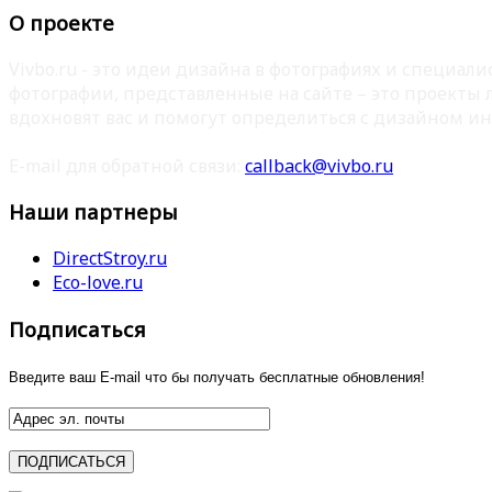
О проекте
Vivbo.ru - это идеи дизайна в фотографиях и специа
фотографии, представленные на сайте – это проекты
вдохновят вас и помогут определиться с дизайном ин
E-mail для обратной связи:
callback@vivbo.ru
Наши партнеры
DirectStroy.ru
Eco-love.ru
Подписаться
Введите ваш E-mail что бы получать бесплатные обновления!