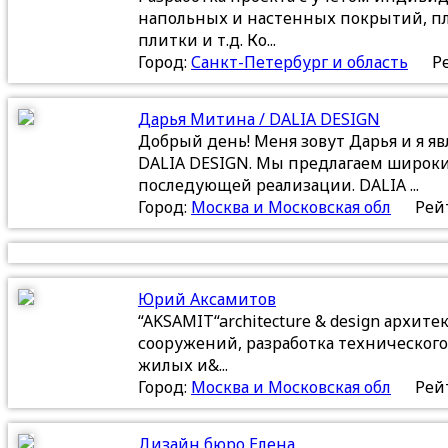
напольных и настенных покрытий, пла
плитки и т.д. Ко...
Город:
Санкт-Петербург и область
Р
Дарья Митина / DALIA DESIGN
Добрый день! Меня зовут Дарья и я я
DALIA DESIGN. Мы предлагаем широки
последующей реализации. DALIA ...
Город:
Москва и Московская обл
Рейт
Юрий Аксамитов
“AKSAMIT“architecture & design архит
сооружений, разработка техническог
жилых и&...
Город:
Москва и Московская обл
Рейт
Дизайн бюро Елена