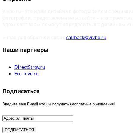
Vivbo.ru - это идеи дизайна в фотографиях и специа
фотографии, представленные на сайте – это проекты
вдохновят вас и помогут определиться с дизайном ин
E-mail для обратной связи:
callback@vivbo.ru
Наши партнеры
DirectStroy.ru
Eco-love.ru
Подписаться
Введите ваш E-mail что бы получать бесплатные обновления!