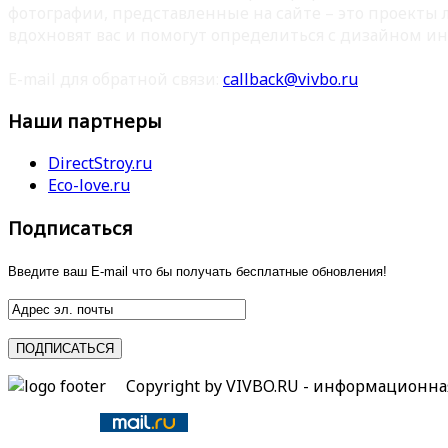
фотографии, представленные на сайте – это проекты
вдохновят вас и помогут определиться с дизайном ин
E-mail для обратной связи:
callback@vivbo.ru
Наши партнеры
DirectStroy.ru
Eco-love.ru
Подписаться
Введите ваш E-mail что бы получать бесплатные обновления!
Copyright by VIVBO.RU - информационн