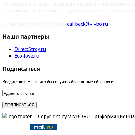
фотографии, представленные на сайте – это проекты
вдохновят вас и помогут определиться с дизайном ин
E-mail для обратной связи:
callback@vivbo.ru
Наши партнеры
DirectStroy.ru
Eco-love.ru
Подписаться
Введите ваш E-mail что бы получать бесплатные обновления!
Copyright by VIVBO.RU - информационн