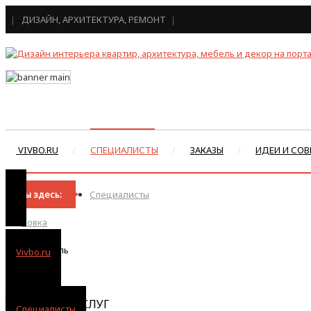
ДИЗАЙН, АРХИТЕКТУРА, РЕМОНТ
VIVBO.RU
СПЕЦИАЛИСТЫ
ЗАКАЗЫ
ИДЕИ И СОВ
Вы здесь:
Специалисты
Ковка
Ярославль
Vivbo.ru
КАТЕГОРИИ УСЛУГ
Специалисты