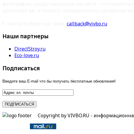
фотографии, представленные на сайте – это проекты
вдохновят вас и помогут определиться с дизайном ин
E-mail для обратной связи:
callback@vivbo.ru
Наши партнеры
DirectStroy.ru
Eco-love.ru
Подписаться
Введите ваш E-mail что бы получать бесплатные обновления!
Copyright by VIVBO.RU - информационн