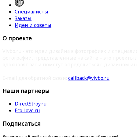
Специалисты
Заказы
Идеи и советы
О проекте
Vivbo.ru - это идеи дизайна в фотографиях и специа
фотографии, представленные на сайте – это проекты
вдохновят вас и помогут определиться с дизайном ин
E-mail для обратной связи:
callback@vivbo.ru
Наши партнеры
DirectStroy.ru
Eco-love.ru
Подписаться
Введите ваш E-mail что бы получать бесплатные обновления!