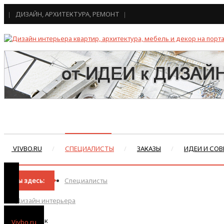
ДИЗАЙН, АРХИТЕКТУРА, РЕМОНТ
VIVBO.RU
СПЕЦИАЛИСТЫ
ЗАКАЗЫ
ИДЕИ И СОВ
Вы здесь:
Специалисты
Дизайн интерьера
Смоленск
Vivbo.ru