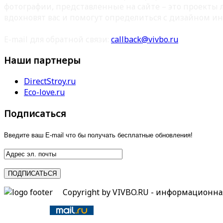
фотографии, представленные на сайте – это проекты
вдохновят вас и помогут определиться с дизайном ин
E-mail для обратной связи:
callback@vivbo.ru
Наши партнеры
DirectStroy.ru
Eco-love.ru
Подписаться
Введите ваш E-mail что бы получать бесплатные обновления!
Copyright by VIVBO.RU - информационн