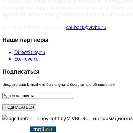
Vivbo.ru - это идеи дизайна в фотографиях и специа
фотографии, представленные на сайте – это проекты
вдохновят вас и помогут определиться с дизайном ин
E-mail для обратной связи:
callback@vivbo.ru
Наши партнеры
DirectStroy.ru
Eco-love.ru
Подписаться
Введите ваш E-mail что бы получать бесплатные обновления!
Copyright by VIVBO.RU - информационн