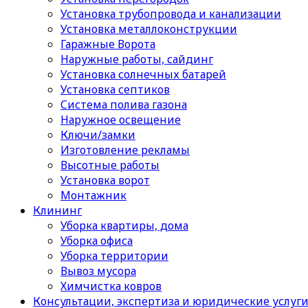
Установка трубопровода и канализации
Установка металлоконструкции
Гаражные Ворота
Наружные работы, сайдинг
Установка солнечных батарей
Установка септиков
Cистема полива газона
Наружное освещение
Ключи/замки
Изготовление рекламы
Высотные работы
Установка ворот
Монтажник
Клининг
Уборка квартиры, дома
Уборка офиса
Уборка территории
Вывоз мусора
Химчистка ковров
Консультации, экспертиза и юридические услуг