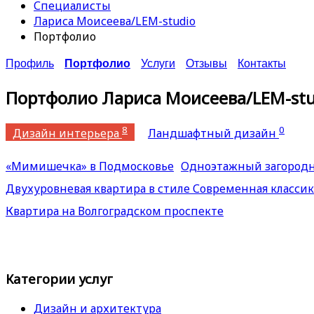
Специалисты
Лариса Моисеева/LEM-studio
Портфолио
Профиль
Портфолио
Услуги
Отзывы
Контакты
Портфолио Лариса Моисеева/LEM-stu
8
0
Дизайн интерьера
Ландшафтный дизайн
«Мимишечка» в Подмосковье
Одноэтажный загород
Двухуровневая квартира в стиле Современная классик
Квартира на Волгоградском проспекте
Категории услуг
Дизайн и архитектура