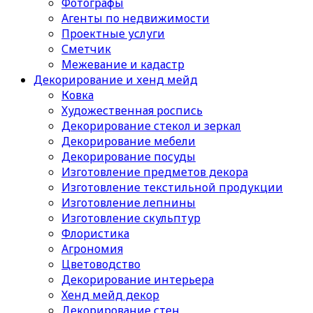
Фотографы
Агенты по недвижимости
Проектные услуги
Сметчик
Межевание и кадастр
Декорирование и хенд мейд
Ковка
Художественная роспись
Декорирование стекол и зеркал
Декорирование мебели
Декорирование посуды
Изготовление предметов декора
Изготовление текстильной продукции
Изготовление лепнины
Изготовление скульптур
Флористика
Агрономия
Цветоводство
Декорирование интерьера
Хенд мейд декор
Декорирование стен