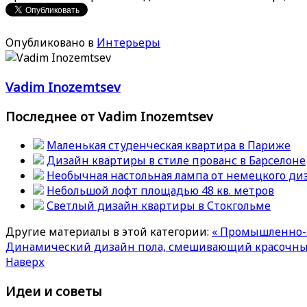
Опубликовано в
Интерьеры
Vadim Inozemtsev
Последнее от Vadim Inozemtsev
Маленькая студенческая квартира в Париже
Дизайн квартиры в стиле прованс в Барселоне
Необычная настольная лампа от немецкого ди
Небольшой лофт площадью 48 кв. метров
Светлый дизайн квартиры в Стокгольме
Другие материалы в этой категории:
« Промышленно-э
Динамический дизайн пола, смешивающий красочные
Наверх
Идеи и советы