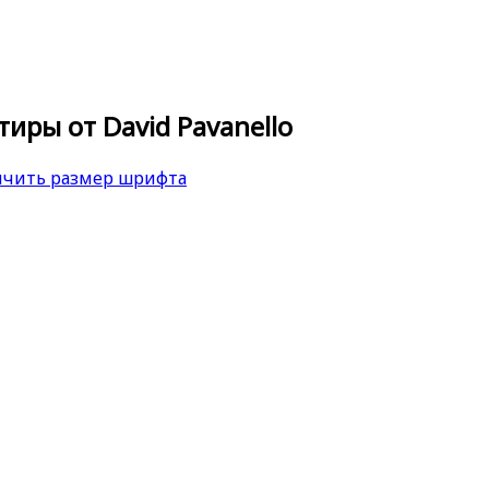
иры от David Pavanello
ичить размер шрифта