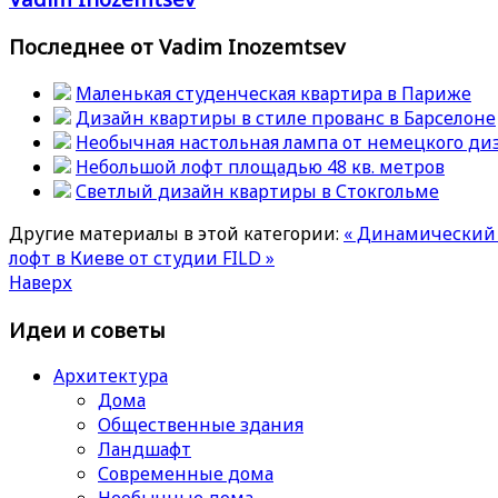
Последнее от Vadim Inozemtsev
Маленькая студенческая квартира в Париже
Дизайн квартиры в стиле прованс в Барселоне
Необычная настольная лампа от немецкого ди
Небольшой лофт площадью 48 кв. метров
Светлый дизайн квартиры в Стокгольме
Другие материалы в этой категории:
« Динамический
лофт в Киеве от студии FILD »
Наверх
Идеи и советы
Архитектура
Дома
Общественные здания
Ландшафт
Современные дома