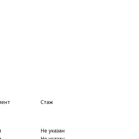
мент
Стаж
м
Не указан
м
Не указан