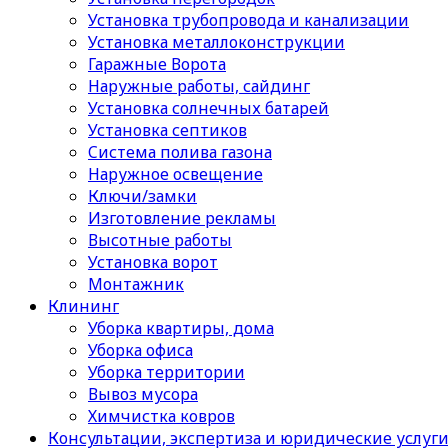
Установка трубопровода и канализации
Установка металлоконструкции
Гаражные Ворота
Наружные работы, сайдинг
Установка солнечных батарей
Установка септиков
Cистема полива газона
Наружное освещение
Ключи/замки
Изготовление рекламы
Высотные работы
Установка ворот
Монтажник
Клининг
Уборка квартиры, дома
Уборка офиса
Уборка территории
Вывоз мусора
Химчистка ковров
Консультации, экспертиза и юридические услуг