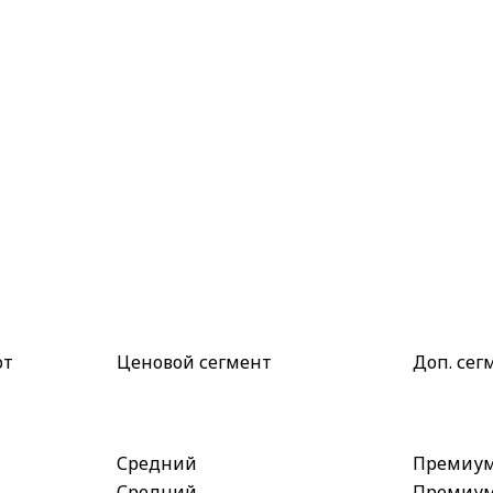
от
Ценовой сегмент
Доп. сег
Средний
Премиу
Средний
Премиу