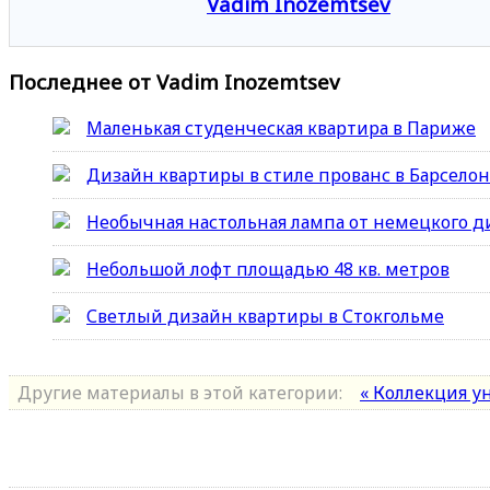
Vadim Inozemtsev
Последнее от Vadim Inozemtsev
Маленькая студенческая квартира в Париже
Дизайн квартиры в стиле прованс в Барсело
Необычная настольная лампа от немецкого д
Небольшой лофт площадью 48 кв. метров
Светлый дизайн квартиры в Стокгольме
Другие материалы в этой категории:
« Коллекция у