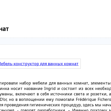
нат
тировали набор мебели для ванных комнат, элементы
винка носит название Ingrid и состоит из всех необ
маны, включают в себя источники света и розетки, 
D’or, но в воплощении ему помогали Frédérique Ficher
я проведения гигиенических процедур, здесь мы начи
нузел, - говорят разработчики. – Именно поэтому 