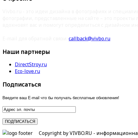
Vivbo.ru - это идеи дизайна в фотографиях и специа
фотографии, представленные на сайте – это проекты
вдохновят вас и помогут определиться с дизайном ин
E-mail для обратной связи:
callback@vivbo.ru
Наши партнеры
DirectStroy.ru
Eco-love.ru
Подписаться
Введите ваш E-mail что бы получать бесплатные обновления!
Copyright by VIVBO.RU - информационн