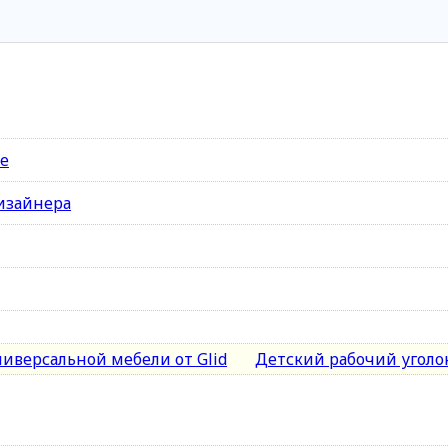
не
изайнера
ниверсальной мебели от Glid
Детский рабочий уголок 