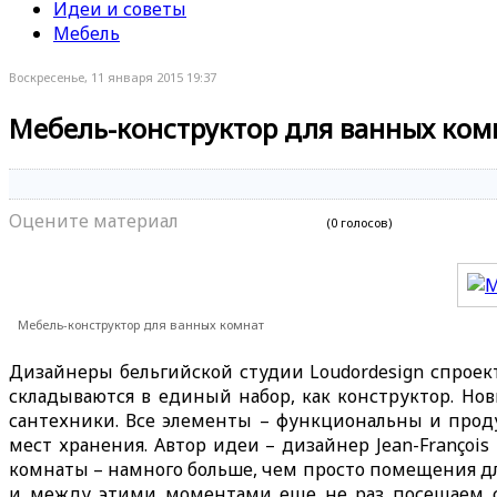
Идеи и советы
Мебель
Воскресенье, 11 января 2015 19:37
Мебель-конструктор для ванных ком
Оцените материал
(0 голосов)
Мебель-конструктор для ванных комнат
Дизайнеры бельгийской студии Loudordesign спроек
складываются в единый набор, как конструктор. Но
сантехники. Все элементы – функциональны и проду
мест хранения. Автор идеи – дизайнер Jean-François 
комнаты – намного больше, чем просто помещения дл
и между этими моментами еще не раз посещаем са