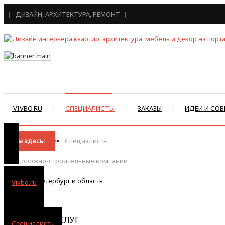
ДИЗАЙН, АРХИТЕКТУРА, РЕМОНТ
VIVBO.RU
СПЕЦИАЛИСТЫ
ЗАКАЗЫ
ИДЕИ И СОВ
Вы здесь:
Специалисты
Дорожно-строительные компании
Санкт-Петербург и область
Vivbo.ru
КАТЕГОРИИ УСЛУГ
Специалисты