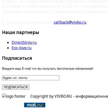
Vivbo.ru - это идеи дизайна в фотографиях и специа
фотографии, представленные на сайте – это проекты
вдохновят вас и помогут определиться с дизайном ин
E-mail для обратной связи:
callback@vivbo.ru
Наши партнеры
DirectStroy.ru
Eco-love.ru
Подписаться
Введите ваш E-mail что бы получать бесплатные обновления!
Copyright by VIVBO.RU - информационн